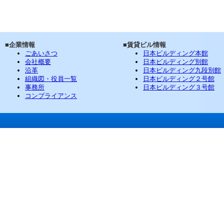
■企業情報
■賃貸ビル情報
ごあいさつ
日本ビルディング本館
会社概要
日本ビルディング別館
沿革
日本ビルディング九段別館
組織図・役員一覧
日本ビルディング２号館
事務所
日本ビルディング３号館
コンプライアンス