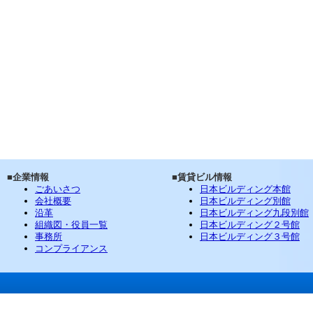
■企業情報
■賃貸ビル情報
ごあいさつ
日本ビルディング本館
会社概要
日本ビルディング別館
沿革
日本ビルディング九段別館
組織図・役員一覧
日本ビルディング２号館
事務所
日本ビルディング３号館
コンプライアンス